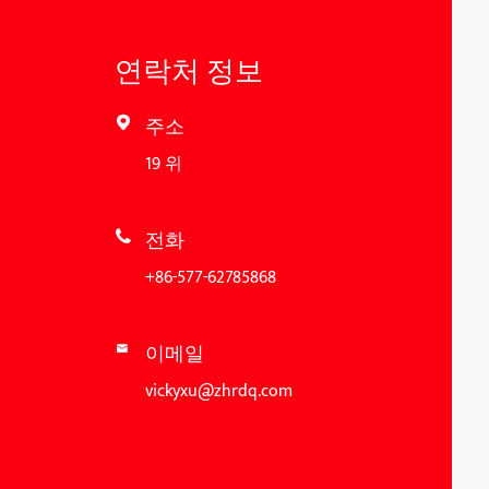
연락처 정보
주소

19 위
전화

+86-577-62785868
이메일

vickyxu@zhrdq.com