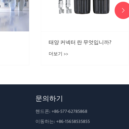

태양 커넥터 란 무엇입니까?
더보기 >>
문의하기
핸드폰:
+86-577-62785868
이동하는:
+86-15658535855