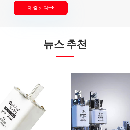
제출하다

뉴스 추천